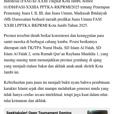
Indonesia (FASI) ke-XXIII Tingkat Kota Jambi, nomor
01/DH/FASI-XXIIIA PPTKA-RKPRMI/2025 tentang Penetapan
Pemenang Juara I, II, III, dan Juara Umum, Madrasah Ibtidaiyah
(MI) Darussalam berhasil meraih predikat Juara Umum FASI
XXIII LPPTKA BKPRMI Kota Jambi Tahun 2025.
Prestasi tersebut diraih berkat konsistensi dan keunggulan para
santri mereka di berbagai cabang lomba. Posisi berikutnya
ditempati oleh TK/TPA Nurul Huda, SD Islam Al Falah, SD
Islam Al Falah 2, serta Rumah Qur’an Rayhana Maulidia 1, yang
masing-masing turut menunjukkan prestasi gemilang di ajang
yang menjadi etalase bakat dan akhlak anak-anak sholeh Kota
Jambi ini.
Keberhasilan para juara ini menjadi bukti nyata bahwa pembinaan
karakter Islami sejak dini mampu melahirkan generasi muda yang
tidak hanya cerdas secara intelektual, tetapi juga kuat dalam nilai-
nilai keimanan dan akhlak.
Spektakuler! Open Tournament Domino