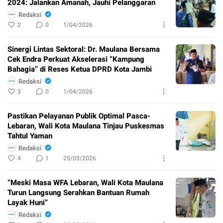
2024: Jalankan Amanah, Jauhi Pelanggaran
Redaksi
2
0
1/04/2026
Sinergi Lintas Sektoral: Dr. Maulana Bersama
Cek Endra Perkuat Akselerasi “Kampung
Bahagia” di Reses Ketua DPRD Kota Jambi
Redaksi
3
0
1/04/2026
Pastikan Pelayanan Publik Optimal Pasca-
Lebaran, Wali Kota Maulana Tinjau Puskesmas
Tahtul Yaman
Redaksi
4
1
25/03/2026
​”Meski Masa WFA Lebaran, Wali Kota Maulana
Turun Langsung Serahkan Bantuan Rumah
Layak Huni”
Redaksi