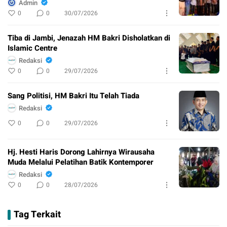
Admin
0
0
30/07/2026
Tiba di Jambi, Jenazah HM Bakri Disholatkan di
Islamic Centre
Redaksi
0
0
29/07/2026
Sang Politisi, HM Bakri Itu Telah Tiada
Redaksi
0
0
29/07/2026
Hj. Hesti Haris Dorong Lahirnya Wirausaha
Muda Melalui Pelatihan Batik Kontemporer
Redaksi
0
0
28/07/2026
Tag Terkait