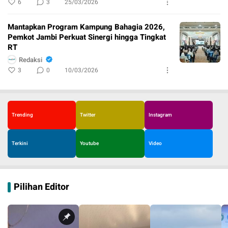
6
3
25/03/2026
Mantapkan Program Kampung Bahagia 2026,
Pemkot Jambi Perkuat Sinergi hingga Tingkat
RT
Redaksi
3
0
10/03/2026
Trending
Twitter
Instagram
Terkini
Youtube
Video
Pilihan Editor