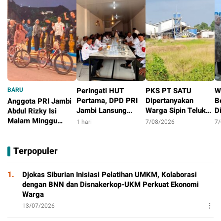
BARU
Peringati HUT
PKS PT SATU
W
Pertama, DPD PRI
Dipertanyakan
B
Anggota PRI Jambi
Jambi Lansung
Warga Sipin Teluk
D
Abdul Rizky Isi
Berbagi Dengan
Duren, Jarak Dekat
L
Malam Minggu
1 hari
7/08/2026
7
Masyarakat
Permukiman Jadi
B
dengan Gowes
19 jam
Sorotan
D
Bersama, Dorong
Terpopuler
T
Aktivitas Positif
P
1.
Djokas Siburian Inisiasi Pelatihan UMKM, Kolaborasi
dengan BNN dan Disnakerkop-UKM Perkuat Ekonomi
Warga
13/07/2026