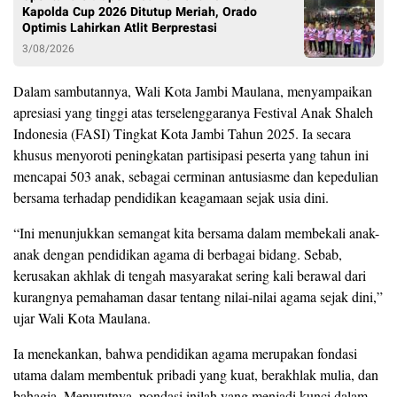
Kapolda Cup 2026 Ditutup Meriah, Orado
Optimis Lahirkan Atlit Berprestasi
3/08/2026
Dalam sambutannya, Wali Kota Jambi Maulana, menyampaikan
apresiasi yang tinggi atas terselenggaranya Festival Anak Shaleh
Indonesia (FASI) Tingkat Kota Jambi Tahun 2025. Ia secara
khusus menyoroti peningkatan partisipasi peserta yang tahun ini
mencapai 503 anak, sebagai cerminan antusiasme dan kepedulian
bersama terhadap pendidikan keagamaan sejak usia dini.
“Ini menunjukkan semangat kita bersama dalam membekali anak-
anak dengan pendidikan agama di berbagai bidang. Sebab,
kerusakan akhlak di tengah masyarakat sering kali berawal dari
kurangnya pemahaman dasar tentang nilai-nilai agama sejak dini,”
ujar Wali Kota Maulana.
Ia menekankan, bahwa pendidikan agama merupakan fondasi
utama dalam membentuk pribadi yang kuat, berakhlak mulia, dan
bahagia. Menurutnya, pondasi inilah yang menjadi kunci dalam