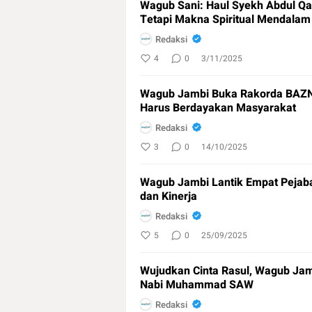
Wagub Sani: Haul Syekh Abdul Qad
Tetapi Makna Spiritual Mendalam
Redaksi
4
0
3/11/2025
Wagub Jambi Buka Rakorda BAZNA
Harus Berdayakan Masyarakat
Redaksi
3
0
14/10/2025
Wagub Jambi Lantik Empat Pejabat 
dan Kinerja
Redaksi
5
0
25/09/2025
Wujudkan Cinta Rasul, Wagub Jam
Nabi Muhammad SAW
Redaksi