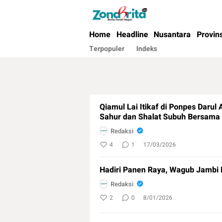
Berita Harian Negeri
Home
Headline
Nusantara
Provin
Terpopuler
Indeks
Qiamul Lai Itikaf di Ponpes Darul
Sahur dan Shalat Subuh Bersama
Redaksi
4
1
17/03/2026
Hadiri Panen Raya, Wagub Jambi D
Redaksi
2
0
8/01/2026