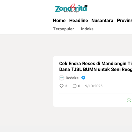
Berita Harian Negeri
Home
Headline
Nusantara
Provin
Terpopuler
Indeks
Cek Endra Reses di Mandiangin Ti
Dana TJSL BUMN untuk Seni Reo
Redaksi
3
0
9/10/2025