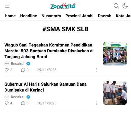
Berita Harian Negeri
Home
Headline
Nusantara
Provinsi Jambi
Daerah
Kota Ja
#​SMA SMK SLB
Wagub Sani Tegaskan Komitmen Pendidikan
Merata: 503 Bantuan Dumisake Disalurkan di
Tanjung Jabung Barat
Redaksi
2
0
29/11/2025
Gubernur Al Haris Salurkan Bantuan Dana
Dumisake di Kerinci
Redaksi
4
0
10/11/2025