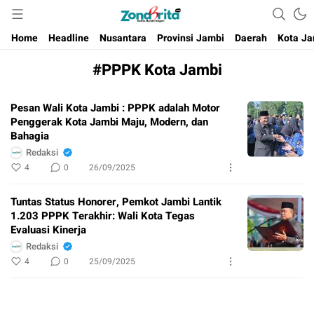
Berita Harian Negeri
Home
Headline
Nusantara
Provinsi Jambi
Daerah
Kota Ja
#PPPK Kota Jambi
Pesan Wali Kota Jambi : PPPK adalah Motor
Penggerak Kota Jambi Maju, Modern, dan
Bahagia
Redaksi
4
0
26/09/2025
Tuntas Status Honorer, Pemkot Jambi Lantik
1.203 PPPK Terakhir: Wali Kota Tegas
Evaluasi Kinerja
Redaksi
4
0
25/09/2025