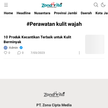
Berita Harian Negeri
Home
Headline
Nusantara
Provinsi Jambi
Daerah
Kota Ja
#Perawatan kulit wajah
10 Produk Kecantikan Terbaik untuk Kulit
Berminyak
Admin
0
0
7/03/2023
PT. Zona Cipta Media