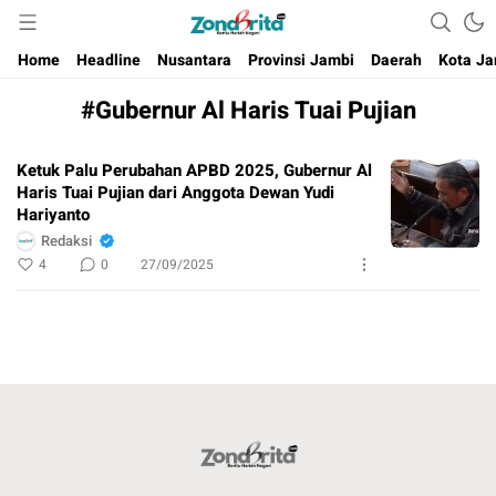
Berita Harian Negeri
Home
Headline
Nusantara
Provinsi Jambi
Daerah
Kota Ja
#Gubernur Al Haris Tuai Pujian
Ketuk Palu Perubahan APBD 2025, Gubernur Al
Haris Tuai Pujian dari Anggota Dewan Yudi
Hariyanto
Redaksi
4
0
27/09/2025