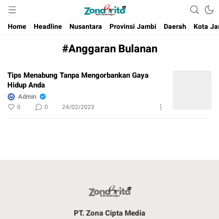
Berita Harian Negeri
Home
Headline
Nusantara
Provinsi Jambi
Daerah
Kota Ja
#Anggaran Bulanan
Tips Menabung Tanpa Mengorbankan Gaya
Hidup Anda
Admin
0
0
24/02/2023
PT. Zona Cipta Media