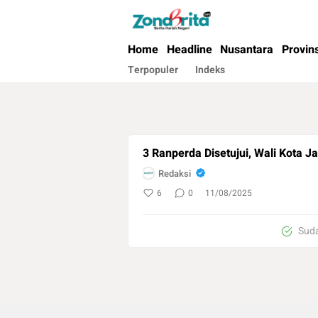
Berita Harian Negeri
Home
Headline
Nusantara
Provin
Terpopuler
Indeks
3 Ranperda Disetujui, Wali Kota J
Redaksi
6
0
11/08/2025
Suda