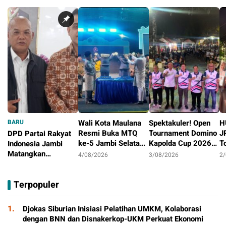
BARU
Wali Kota Maulana
Spektakuler! Open
H
Resmi Buka MTQ
Tournament Domino
J
DPD Partai Rakyat
ke-5 Jambi Selatan,
Kapolda Cup 2026
T
Indonesia Jambi
Syiar Al-Qur’an
Ditutup Meriah,
J
Matangkan
4/08/2026
3/08/2026
2
Menggema di
Orado Optimis
D
Persiapan
4/08/2026
Tambak Sari
Lahirkan Atlit
B
Peringatan HUT
Terpopuler
Berprestasi
Pertama
1.
Djokas Siburian Inisiasi Pelatihan UMKM, Kolaborasi
dengan BNN dan Disnakerkop-UKM Perkuat Ekonomi