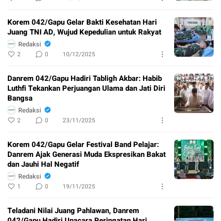
Korem 042/Gapu Gelar Bakti Kesehatan Hari
Juang TNI AD, Wujud Kepedulian untuk Rakyat
Redaksi
2
0
10/12/2025
Danrem 042/Gapu Hadiri Tabligh Akbar: Habib
Luthfi Tekankan Perjuangan Ulama dan Jati Diri
Bangsa
Redaksi
2
0
23/11/2025
Korem 042/Gapu Gelar Festival Band Pelajar:
Danrem Ajak Generasi Muda Ekspresikan Bakat
dan Jauhi Hal Negatif
Redaksi
1
0
19/11/2025
Teladani Nilai Juang Pahlawan, Danrem
042/Gapu Hadiri Upacara Peringatan Hari