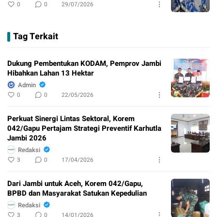
0
0
29/07/2026
Tag Terkait
Dukung Pembentukan KODAM, Pemprov Jambi
Hibahkan Lahan 13 Hektar
Admin
0
0
22/05/2026
Perkuat Sinergi Lintas Sektoral, Korem
042/Gapu Pertajam Strategi Preventif Karhutla
Jambi 2026
Redaksi
3
0
17/04/2026
Dari Jambi untuk Aceh, Korem 042/Gapu,
BPBD dan Masyarakat Satukan Kepedulian
Redaksi
3
0
14/01/2026