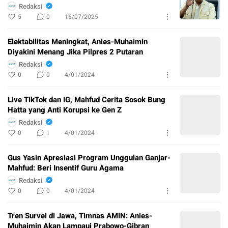
Redaksi
5
0
16/07/2025
Elektabilitas Meningkat, Anies-Muhaimin
Diyakini Menang Jika Pilpres 2 Putaran
Redaksi
0
0
4/01/2024
Live TikTok dan IG, Mahfud Cerita Sosok Bung
Hatta yang Anti Korupsi ke Gen Z
Redaksi
0
1
4/01/2024
Gus Yasin Apresiasi Program Unggulan Ganjar-
Mahfud: Beri Insentif Guru Agama
Redaksi
0
0
4/01/2024
Tren Survei di Jawa, Timnas AMIN: Anies-
Muhaimin Akan Lampaui Prabowo-Gibran