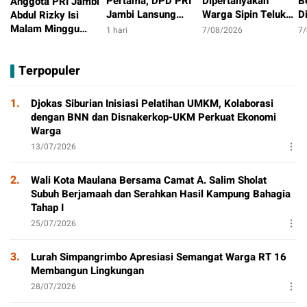
Pertama, DPD PRI
Dipertanyakan
B
Anggota PRI Jambi
Jambi Lansung
Warga Sipin Teluk
D
Abdul Rizky Isi
Berbagi Dengan
Duren, Jarak Dekat
L
Malam Minggu
1 hari
7/08/2026
7
Masyarakat
Permukiman Jadi
B
dengan Gowes
22 jam
Sorotan
D
Bersama, Dorong
Terpopuler
T
Aktivitas Positif
P
1.
Djokas Siburian Inisiasi Pelatihan UMKM, Kolaborasi
dengan BNN dan Disnakerkop-UKM Perkuat Ekonomi
Warga
13/07/2026
2.
Wali Kota Maulana Bersama Camat A. Salim Sholat
Subuh Berjamaah dan Serahkan Hasil Kampung Bahagia
Tahap I
25/07/2026
3.
Lurah Simpangrimbo Apresiasi Semangat Warga RT 16
Membangun Lingkungan
28/07/2026