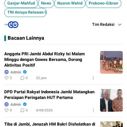
Ganjar-Mahfud
News
Nusron Wahid
Prabowo-Gibran
TNI Aniaya Relawan Ganjar
Tim Redaksi
Bacaan Lainnya
Anggota PRI Jambi Abdul Rizky Isi Malam
Minggu dengan Gowes Bersama, Dorong
Aktivitas Positif
Admin
2
0
22 jam
DPD Partai Rakyat Indonesia Jambi Matangkan
Persiapan Peringatan HUT Pertama
Admin
0
0
4/08/2026
Tiba di Jambi, Jenazah HM Bakri Disholatkan di