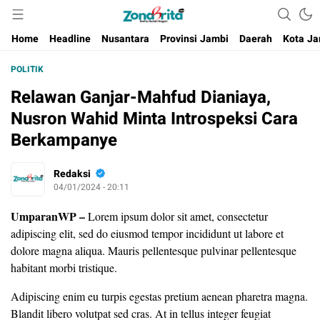
Berita Harian Negeri
Home
Headline
Nusantara
Provinsi Jambi
Daerah
Kota Ja
POLITIK
Relawan Ganjar-Mahfud Dianiaya,
Nusron Wahid Minta Introspeksi Cara
Berkampanye
Redaksi
04/01/2024 - 20:11
UmparanWP
–
Lorem ipsum dolor sit amet, consectetur
adipiscing elit, sed do eiusmod tempor incididunt ut labore et
dolore magna aliqua. Mauris pellentesque pulvinar pellentesque
habitant morbi tristique.
Adipiscing enim eu turpis egestas pretium aenean pharetra magna.
Blandit libero volutpat sed cras. At in tellus integer feugiat