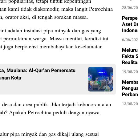
ri popularitas, tetapi untuk kepentingan
tan kami tidak diakomodir, maka langit Petrochina
28/06/2
, orator aksi, di tengah sorakan massa.
Perspe
Aset D
ini adalah instalasi pipa minyak dan gas yang
Indone
asi permukiman warga. Massa menilai, kondisi ini
6/06/20
api juga berpotensi membahayakan keselamatan
Meluru
Fakta S
Realit
a, Maulana: Al-Qur’an Pemersatu
19/05/2
unan Kota
Memban
Pengua
Perban
desa dan area publik. Jika terjadi kebocoran atau
13/05/2
wab? Apakah Petrochina peduli dengan nyawa
ur pipa minyak dan gas dikaji ulang sesuai