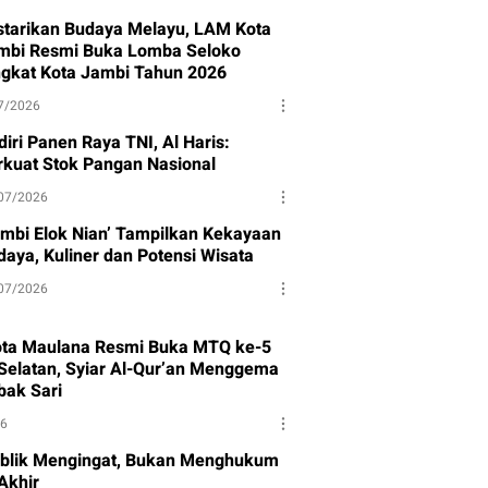
starikan Budaya Melayu, LAM Kota
mbi Resmi Buka Lomba Seloko
ngkat Kota Jambi Tahun 2026
7/2026
iri Panen Raya TNI, Al Haris:
rkuat Stok Pangan Nasional
07/2026
ambi Elok Nian’ Tampilkan Kekayaan
daya, Kuliner dan Potensi Wisata
07/2026
ota Maulana Resmi Buka MTQ ke-5
Selatan, Syiar Al-Qur’an Menggema
bak Sari
26
blik Mengingat, Bukan Menghukum
Akhir