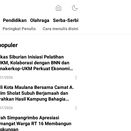
Pendidikan
Olahraga
Serba-Serbi
Peringkat Penulis
Cara menulis disini
populer
kas Siburian Inisiasi Pelatihan
KM, Kolaborasi dengan BNN dan
snakerkop-UKM Perkuat Ekonomi
rga
07/2026
li Kota Maulana Bersama Camat A.
lim Sholat Subuh Berjamaah dan
rahkan Hasil Kampung Bahagia
hap I
07/2026
rah Simpangrimbo Apresiasi
mangat Warga RT 16 Membangun
ngkungan