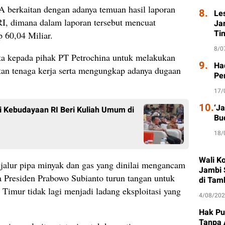
A berkaitan dengan adanya temuan hasil laporan
8.
Le
, dimana dalam laporan tersebut mencuat
Ja
Ti
p 60,04 Miliar.
8/0
ta kepada pihak PT Petrochina untuk melakukan
9.
Had
utan tenaga kerja serta mengungkap adanya dugaan
Pe
17/
10.
‘J
i Kebudayaan RI Beri Kuliah Umum di
Bu
18/
Wali K
 jalur pipa minyak dan gas yang dinilai mengancam
Jambi 
 Presiden Prabowo Subianto turun tangan untuk
di Tam
 Timur tidak lagi menjadi ladang eksploitasi yang
4/08/20
Hak Pu
Tanpa 