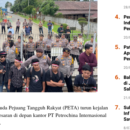
28/
4.
Pe
In
Pe
20/
5.
Pat
Ap
Pe
20/
6.
Ba
di
Perbesar
Sa
21/
7.
da Pejuang Tangguh Rakyat (PETA) turun kejalan
Su
In
esaran di depan kantor PT Petrochina Internasional
Sa
.
8/0