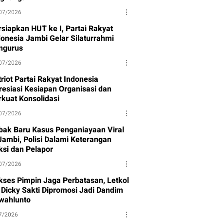
07/2026
rsiapkan HUT ke I, Partai Rakyat
donesia Jambi Gelar Silaturrahmi
ngurus
07/2026
riot Partai Rakyat Indonesia
resiasi Kesiapan Organisasi dan
rkuat Konsolidasi
07/2026
bak Baru Kasus Penganiayaan Viral
 Jambi, Polisi Dalami Keterangan
ksi dan Pelapor
07/2026
kses Pimpin Jaga Perbatasan, Letkol
f Dicky Sakti Dipromosi Jadi Dandim
wahlunto
7/2026