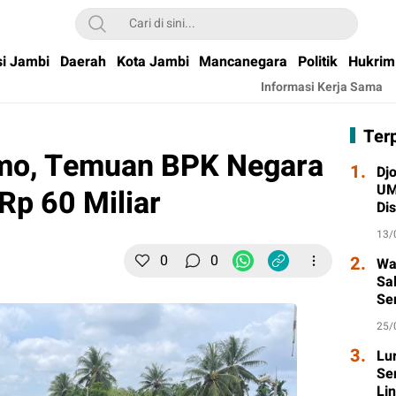
si Jambi
Daerah
Kota Jambi
Mancanegara
Politik
Hukrim
Informasi Kerja Sama
Ter
emo, Temuan BPK Negara
1.
Djo
UM
 Rp 60 Miliar
Di
Wa
13/
0
0
2.
Wa
Sa
Se
Ta
25/
3.
Lu
Se
Li