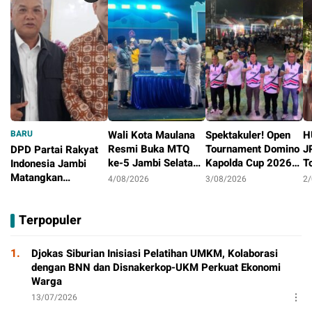
BARU
Wali Kota Maulana
Spektakuler! Open
H
Resmi Buka MTQ
Tournament Domino
J
DPD Partai Rakyat
ke-5 Jambi Selatan,
Kapolda Cup 2026
T
Indonesia Jambi
Syiar Al-Qur’an
Ditutup Meriah,
J
Matangkan
4/08/2026
3/08/2026
2
Menggema di
Orado Optimis
D
Persiapan
4/08/2026
Tambak Sari
Lahirkan Atlit
B
Peringatan HUT
Terpopuler
Berprestasi
Pertama
1.
Djokas Siburian Inisiasi Pelatihan UMKM, Kolaborasi
dengan BNN dan Disnakerkop-UKM Perkuat Ekonomi
Warga
13/07/2026