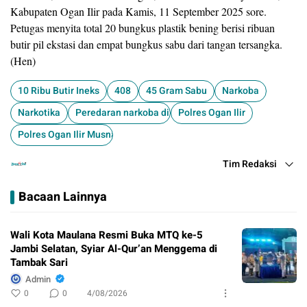
Kabupaten Ogan Ilir pada Kamis, 11 September 2025 sore.
Petugas menyita total 20 bungkus plastik bening berisi ribuan
butir pil ekstasi dan empat bungkus sabu dari tangan tersangka.
(Hen)
10 Ribu Butir Ineks
408
45 Gram Sabu
Narkoba
Narkotika
Peredaran narkoba di Ogan Ilir
Polres Ogan Ilir
Polres Ogan Ilir Musnahkan Barang Bukti
Tim Redaksi
Bacaan Lainnya
Wali Kota Maulana Resmi Buka MTQ ke-5
Jambi Selatan, Syiar Al-Qur’an Menggema di
Tambak Sari
Admin
0
0
4/08/2026