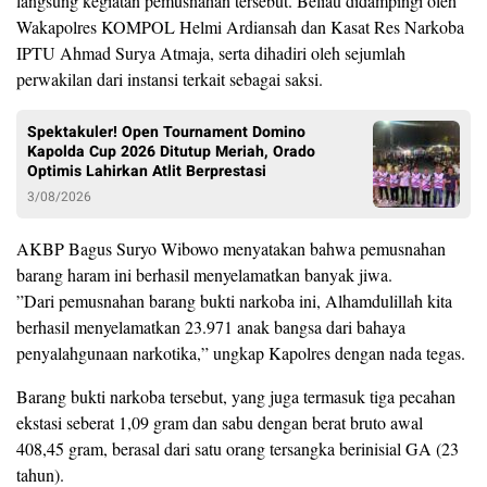
langsung kegiatan pemusnahan tersebut. Beliau didampingi oleh
Wakapolres KOMPOL Helmi Ardiansah dan Kasat Res Narkoba
IPTU Ahmad Surya Atmaja, serta dihadiri oleh sejumlah
perwakilan dari instansi terkait sebagai saksi.
Spektakuler! Open Tournament Domino
Kapolda Cup 2026 Ditutup Meriah, Orado
Optimis Lahirkan Atlit Berprestasi
3/08/2026
AKBP Bagus Suryo Wibowo menyatakan bahwa pemusnahan
barang haram ini berhasil menyelamatkan banyak jiwa.
​”Dari pemusnahan barang bukti narkoba ini, Alhamdulillah kita
berhasil menyelamatkan 23.971 anak bangsa dari bahaya
penyalahgunaan narkotika,” ungkap Kapolres dengan nada tegas.
​Barang bukti narkoba tersebut, yang juga termasuk tiga pecahan
ekstasi seberat 1,09 gram dan sabu dengan berat bruto awal
408,45 gram, berasal dari satu orang tersangka berinisial GA (23
tahun).