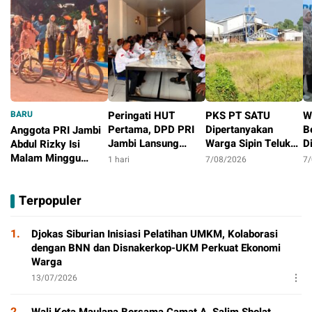
BARU
Peringati HUT
PKS PT SATU
W
Pertama, DPD PRI
Dipertanyakan
B
Anggota PRI Jambi
Jambi Lansung
Warga Sipin Teluk
D
Abdul Rizky Isi
Berbagi Dengan
Duren, Jarak Dekat
L
Malam Minggu
1 hari
7/08/2026
7
Masyarakat
Permukiman Jadi
B
dengan Gowes
16 jam
Sorotan
D
Bersama, Dorong
Terpopuler
T
Aktivitas Positif
P
1.
Djokas Siburian Inisiasi Pelatihan UMKM, Kolaborasi
dengan BNN dan Disnakerkop-UKM Perkuat Ekonomi
Warga
13/07/2026