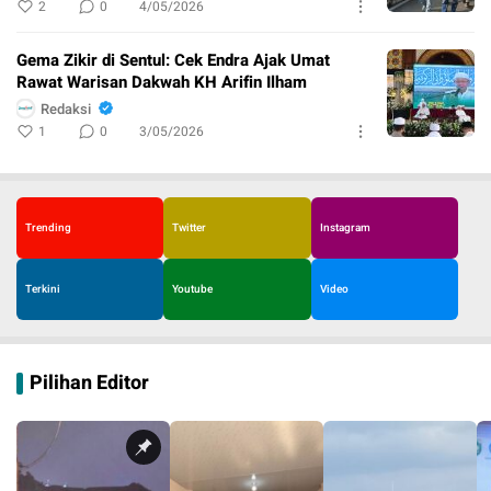
2
0
4/05/2026
Gema Zikir di Sentul: Cek Endra Ajak Umat
Rawat Warisan Dakwah KH Arifin Ilham
Redaksi
1
0
3/05/2026
Trending
Twitter
Instagram
Terkini
Youtube
Video
Pilihan Editor