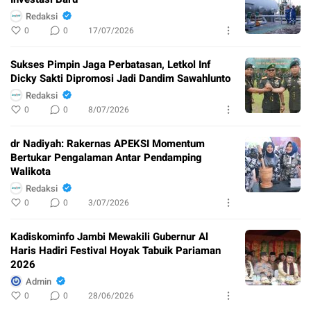
Redaksi
0
0
17/07/2026
Sukses Pimpin Jaga Perbatasan, Letkol Inf
Dicky Sakti Dipromosi Jadi Dandim Sawahlunto
Redaksi
0
0
8/07/2026
dr Nadiyah: Rakernas APEKSI Momentum
Bertukar Pengalaman Antar Pendamping
Walikota
Redaksi
0
0
3/07/2026
Kadiskominfo Jambi Mewakili Gubernur Al
Haris Hadiri Festival Hoyak Tabuik Pariaman
2026
Admin
0
0
28/06/2026