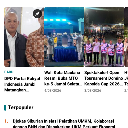
BARU
Wali Kota Maulana
Spektakuler! Open
H
Resmi Buka MTQ
Tournament Domino
J
DPD Partai Rakyat
ke-5 Jambi Selatan,
Kapolda Cup 2026
T
Indonesia Jambi
Syiar Al-Qur’an
Ditutup Meriah,
J
Matangkan
4/08/2026
3/08/2026
2
Menggema di
Orado Optimis
D
Persiapan
4/08/2026
Tambak Sari
Lahirkan Atlit
B
Peringatan HUT
Terpopuler
Berprestasi
Pertama
1.
Djokas Siburian Inisiasi Pelatihan UMKM, Kolaborasi
dengan BNN dan Disnakerkop-UKM Perkuat Ekonomi