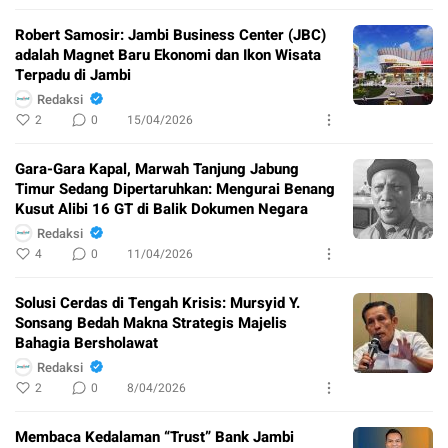
Robert Samosir: Jambi Business Center (JBC)
adalah Magnet Baru Ekonomi dan Ikon Wisata
Terpadu di Jambi
Redaksi
2
0
15/04/2026
Gara-Gara Kapal, Marwah Tanjung Jabung
Timur Sedang Dipertaruhkan: Mengurai Benang
Kusut Alibi 16 GT di Balik Dokumen Negara
Redaksi
4
0
11/04/2026
Solusi Cerdas di Tengah Krisis: Mursyid Y.
Sonsang Bedah Makna Strategis Majelis
Bahagia Bersholawat
Redaksi
2
0
8/04/2026
Membaca Kedalaman “Trust” Bank Jambi