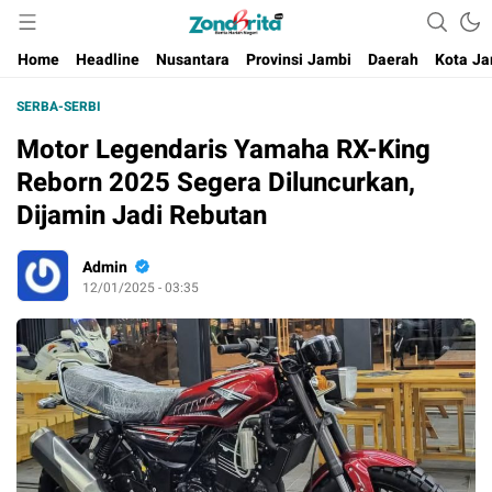
Berita Harian Negeri
Home
Headline
Nusantara
Provinsi Jambi
Daerah
Kota Ja
SERBA-SERBI
Motor Legendaris Yamaha RX-King
Reborn 2025 Segera Diluncurkan,
Dijamin Jadi Rebutan
Admin
12/01/2025 - 03:35