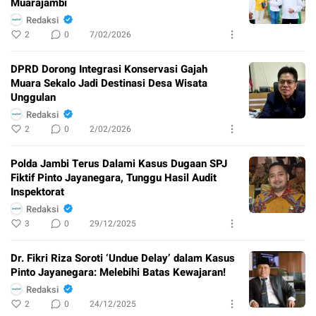
Muarajambi
Redaksi
2
0
7/02/2026
DPRD Dorong Integrasi Konservasi Gajah
Muara Sekalo Jadi Destinasi Desa Wisata
Unggulan
Redaksi
2
0
2/02/2026
Polda Jambi Terus Dalami Kasus Dugaan SPJ
Fiktif Pinto Jayanegara, Tunggu Hasil Audit
Inspektorat
Redaksi
3
0
29/12/2025
Dr. Fikri Riza Soroti ‘Undue Delay’ dalam Kasus
Pinto Jayanegara: Melebihi Batas Kewajaran!
Redaksi
2
0
24/12/2025