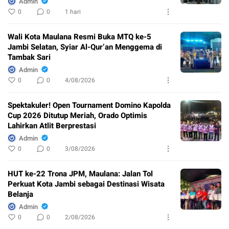
Admin
0
0
1 hari
Wali Kota Maulana Resmi Buka MTQ ke-5
Jambi Selatan, Syiar Al-Qur’an Menggema di
Tambak Sari
Admin
0
0
4/08/2026
Spektakuler! Open Tournament Domino Kapolda
Cup 2026 Ditutup Meriah, Orado Optimis
Lahirkan Atlit Berprestasi
Admin
0
0
3/08/2026
HUT ke-22 Trona JPM, Maulana: Jalan Tol
Perkuat Kota Jambi sebagai Destinasi Wisata
Belanja
Admin
0
0
2/08/2026