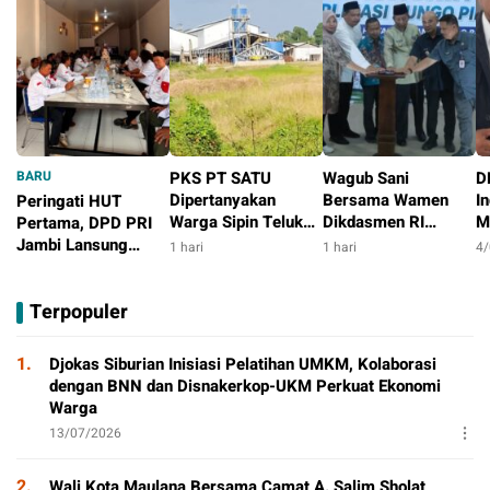
BARU
PKS PT SATU
Wagub Sani
D
Dipertanyakan
Bersama Wamen
I
Peringati HUT
Warga Sipin Teluk
Dikdasmen RI
M
Pertama, DPD PRI
Duren, Jarak Dekat
Luncurkan Aplikasi
P
Jambi Lansung
1 hari
1 hari
4
Permukiman Jadi
Bungo Pintar,
P
Berbagi Dengan
5 jam
Sorotan
Dorong
P
Masyarakat
Terpopuler
Transformasi Digital
Pendidikan di Jambi
1.
Djokas Siburian Inisiasi Pelatihan UMKM, Kolaborasi
dengan BNN dan Disnakerkop-UKM Perkuat Ekonomi
Warga
13/07/2026
2.
Wali Kota Maulana Bersama Camat A. Salim Sholat