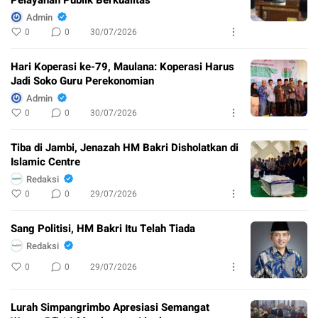
Pelayanan Publik Berkualitas
Admin
0
0
30/07/2026
Hari Koperasi ke-79, Maulana: Koperasi Harus
Jadi Soko Guru Perekonomian
Admin
0
0
30/07/2026
Tiba di Jambi, Jenazah HM Bakri Disholatkan di
Islamic Centre
Redaksi
0
0
29/07/2026
Sang Politisi, HM Bakri Itu Telah Tiada
Redaksi
0
0
29/07/2026
Lurah Simpangrimbo Apresiasi Semangat