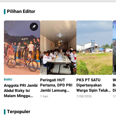
Pilihan Editor
BARU
Peringati HUT
PKS PT SATU
W
Pertama, DPD PRI
Dipertanyakan
B
Anggota PRI Jambi
Jambi Lansung
Warga Sipin Teluk
D
Abdul Rizky Isi
Berbagi Dengan
Duren, Jarak Dekat
L
Malam Minggu
1 hari
7/08/2026
7
Masyarakat
Permukiman Jadi
B
dengan Gowes
21 jam
Sorotan
D
Bersama, Dorong
Terpopuler
T
Aktivitas Positif