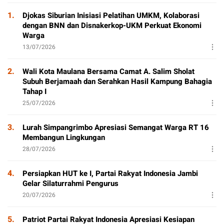
P
1.
Djokas Siburian Inisiasi Pelatihan UMKM, Kolaborasi
dengan BNN dan Disnakerkop-UKM Perkuat Ekonomi
Warga
13/07/2026
2.
Wali Kota Maulana Bersama Camat A. Salim Sholat
Subuh Berjamaah dan Serahkan Hasil Kampung Bahagia
Tahap I
25/07/2026
3.
Lurah Simpangrimbo Apresiasi Semangat Warga RT 16
Membangun Lingkungan
28/07/2026
4.
Persiapkan HUT ke I, Partai Rakyat Indonesia Jambi
Gelar Silaturrahmi Pengurus
20/07/2026
5.
Patriot Partai Rakyat Indonesia Apresiasi Kesiapan