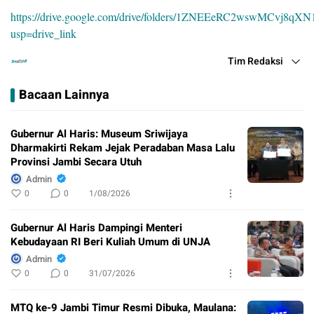
https://drive.google.com/drive/folders/1ZNEEeRC2wswMCvj8
usp=drive_link
Tim Redaksi
Bacaan Lainnya
Gubernur Al Haris: Museum Sriwijaya
Dharmakirti Rekam Jejak Peradaban Masa Lalu
Provinsi Jambi Secara Utuh
Admin
0
0
1/08/2026
Gubernur Al Haris Dampingi Menteri
Kebudayaan RI Beri Kuliah Umum di UNJA
Admin
0
0
31/07/2026
MTQ ke-9 Jambi Timur Resmi Dibuka, Maulana: