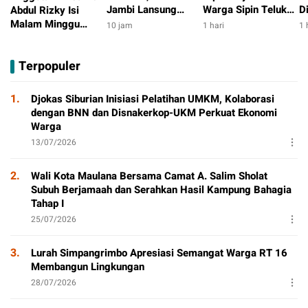
Jambi Lansung
Warga Sipin Teluk
D
Abdul Rizky Isi
Berbagi Dengan
Duren, Jarak Dekat
L
Malam Minggu
10 jam
1 hari
1 
Masyarakat
Permukiman Jadi
B
dengan Gowes
45 menit
Sorotan
D
Bersama, Dorong
Terpopuler
T
Aktivitas Positif
P
1.
Djokas Siburian Inisiasi Pelatihan UMKM, Kolaborasi
dengan BNN dan Disnakerkop-UKM Perkuat Ekonomi
Warga
13/07/2026
2.
Wali Kota Maulana Bersama Camat A. Salim Sholat
Subuh Berjamaah dan Serahkan Hasil Kampung Bahagia
Tahap I
25/07/2026
3.
Lurah Simpangrimbo Apresiasi Semangat Warga RT 16
Membangun Lingkungan
28/07/2026