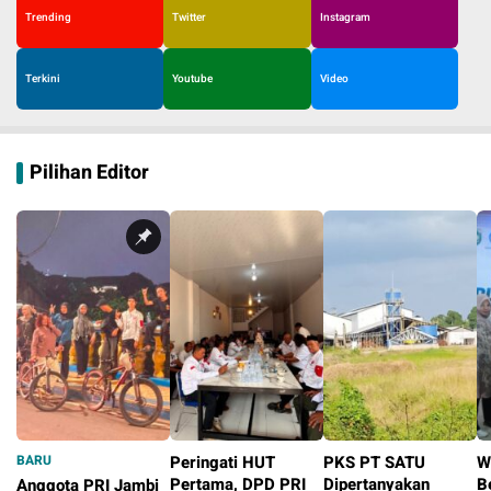
Trending
Twitter
Instagram
Terkini
Youtube
Video
Pilihan Editor
BARU
Peringati HUT
PKS PT SATU
W
Pertama, DPD PRI
Dipertanyakan
B
Anggota PRI Jambi