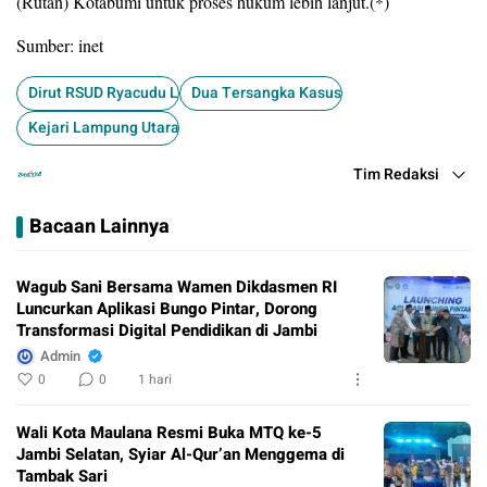
(Rutan) Kotabumi untuk proses hukum lebih lanjut.(*)
Sumber: inet
Dirut RSUD Ryacudu Lampung Utara ditahan
Dua Tersangka Kasus Korupsi RSUD Lamp
Kejari Lampung Utara
Tim Redaksi
Bacaan Lainnya
Wagub Sani Bersama Wamen Dikdasmen RI
Luncurkan Aplikasi Bungo Pintar, Dorong
Transformasi Digital Pendidikan di Jambi
Admin
0
0
1 hari
Wali Kota Maulana Resmi Buka MTQ ke-5
Jambi Selatan, Syiar Al-Qur’an Menggema di
Tambak Sari