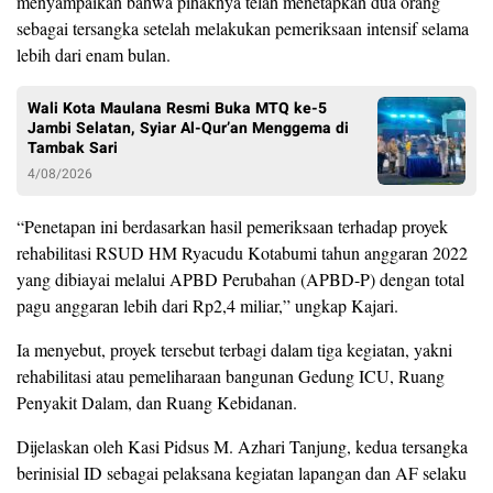
menyampaikan bahwa pihaknya telah menetapkan dua orang
sebagai tersangka setelah melakukan pemeriksaan intensif selama
lebih dari enam bulan.
Wali Kota Maulana Resmi Buka MTQ ke-5
Jambi Selatan, Syiar Al-Qur’an Menggema di
Tambak Sari
4/08/2026
“Penetapan ini berdasarkan hasil pemeriksaan terhadap proyek
rehabilitasi RSUD HM Ryacudu Kotabumi tahun anggaran 2022
yang dibiayai melalui APBD Perubahan (APBD-P) dengan total
pagu anggaran lebih dari Rp2,4 miliar,” ungkap Kajari.
Ia menyebut, proyek tersebut terbagi dalam tiga kegiatan, yakni
rehabilitasi atau pemeliharaan bangunan Gedung ICU, Ruang
Penyakit Dalam, dan Ruang Kebidanan.
Dijelaskan oleh Kasi Pidsus M. Azhari Tanjung, kedua tersangka
berinisial ID sebagai pelaksana kegiatan lapangan dan AF selaku