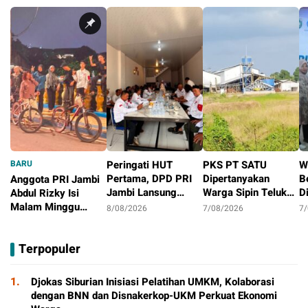
BARU
Peringati HUT
PKS PT SATU
W
Pertama, DPD PRI
Dipertanyakan
B
Anggota PRI Jambi
Jambi Lansung
Warga Sipin Teluk
D
Abdul Rizky Isi
Berbagi Dengan
Duren, Jarak Dekat
L
Malam Minggu
8/08/2026
7/08/2026
7
Masyarakat
Permukiman Jadi
B
dengan Gowes
2 hari
Sorotan
D
Bersama, Dorong
Terpopuler
T
Aktivitas Positif
P
1.
Djokas Siburian Inisiasi Pelatihan UMKM, Kolaborasi
dengan BNN dan Disnakerkop-UKM Perkuat Ekonomi