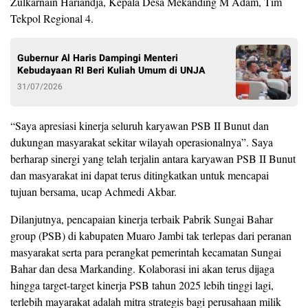
Zulkarnain Hariandja, Kepala Desa Mekanding M Adam, Tim
Tekpol Regional 4.
Gubernur Al Haris Dampingi Menteri
Kebudayaan RI Beri Kuliah Umum di UNJA
31/07/2026
“Saya apresiasi kinerja seluruh karyawan PSB II Bunut dan
dukungan masyarakat sekitar wilayah operasionalnya”. Saya
berharap sinergi yang telah terjalin antara karyawan PSB II Bunut
dan masyarakat ini dapat terus ditingkatkan untuk mencapai
tujuan bersama, ucap Achmedi Akbar.
Dilanjutnya, pencapaian kinerja terbaik Pabrik Sungai Bahar
group (PSB) di kabupaten Muaro Jambi tak terlepas dari peranan
masyarakat serta para perangkat pemerintah kecamatan Sungai
Bahar dan desa Markanding. Kolaborasi ini akan terus dijaga
hingga target-target kinerja PSB tahun 2025 lebih tinggi lagi,
terlebih mayarakat adalah mitra strategis bagi perusahaan milik