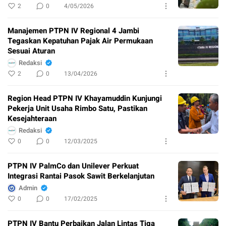
2
0
4/05/2026
Manajemen PTPN IV Regional 4 Jambi
Tegaskan Kepatuhan Pajak Air Permukaan
Sesuai Aturan
Redaksi
2
0
13/04/2026
Region Head PTPN IV Khayamuddin Kunjungi
Pekerja Unit Usaha Rimbo Satu, Pastikan
Kesejahteraan
Redaksi
0
0
12/03/2025
PTPN IV PalmCo dan Unilever Perkuat
Integrasi Rantai Pasok Sawit Berkelanjutan
Admin
0
0
17/02/2025
PTPN IV Bantu Perbaikan Jalan Lintas Tiga