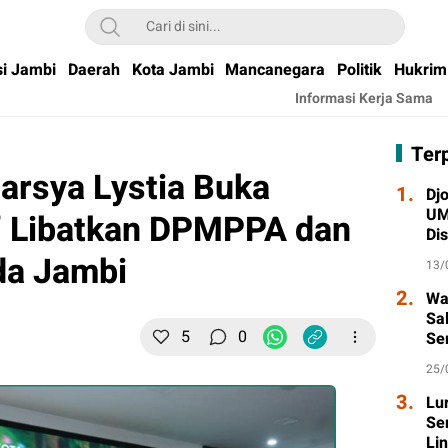
si Jambi
Daerah
Kota Jambi
Mancanegara
Politik
Hukrim
Informasi Kerja Sama
Ter
arsya Lystia Buka
1.
Djo
UM
,’ Libatkan DPMPPA dan
Di
Wa
da Jambi
13/
2.
Wa
Sa
5
0
Se
Ta
25/
3.
Lu
Se
Li