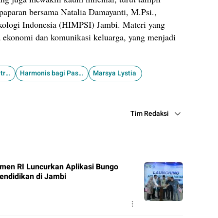
paparan bersama Natalia Damayanti, M.Psi.,
kologi Indonesia (HIMPSI) Jambi. Materi yang
 ekonomi dan komunikasi keluarga, yang menjadi
Gelar Couples Retreat Level Up Bahagia
Harmonis bagi Pasutri Muda
Marsya Lystia ​
Tim Redaksi
en RI Luncurkan Aplikasi Bungo
Pendidikan di Jambi