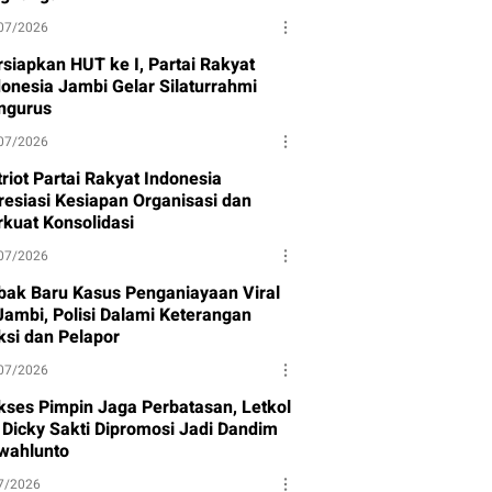
07/2026
rsiapkan HUT ke I, Partai Rakyat
donesia Jambi Gelar Silaturrahmi
ngurus
07/2026
riot Partai Rakyat Indonesia
resiasi Kesiapan Organisasi dan
rkuat Konsolidasi
07/2026
bak Baru Kasus Penganiayaan Viral
 Jambi, Polisi Dalami Keterangan
ksi dan Pelapor
07/2026
kses Pimpin Jaga Perbatasan, Letkol
f Dicky Sakti Dipromosi Jadi Dandim
wahlunto
7/2026