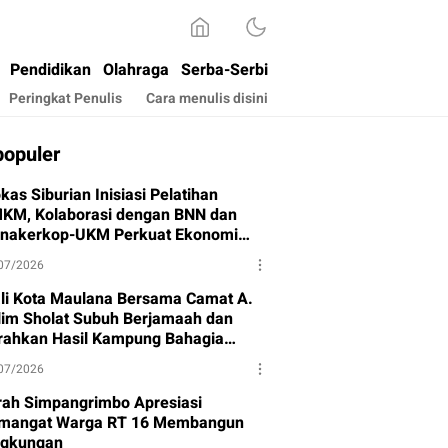
Pendidikan
Olahraga
Serba-Serbi
Peringkat Penulis
Cara menulis disini
populer
kas Siburian Inisiasi Pelatihan
KM, Kolaborasi dengan BNN dan
snakerkop-UKM Perkuat Ekonomi
rga
07/2026
li Kota Maulana Bersama Camat A.
lim Sholat Subuh Berjamaah dan
rahkan Hasil Kampung Bahagia
hap I
07/2026
rah Simpangrimbo Apresiasi
mangat Warga RT 16 Membangun
ngkungan