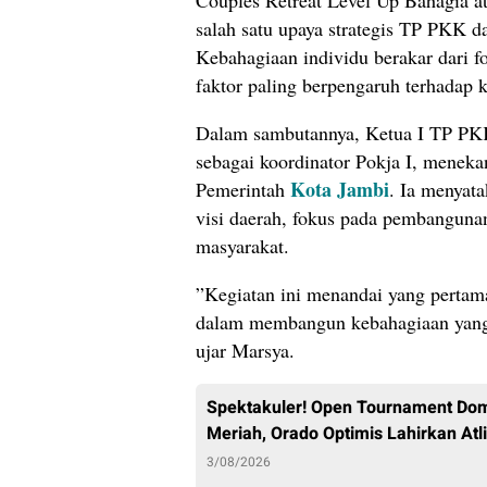
​Couples Retreat Level Up Bahagia 
salah satu upaya strategis TP PKK 
Kebahagiaan individu berakar dari f
faktor paling berpengaruh terhadap 
​Dalam sambutannya, Ketua I TP PKK
sebagai koordinator Pokja I, menekan
Kota Jambi
Pemerintah
. Ia menyat
visi daerah, fokus pada pembanguna
masyarakat.
​”Kegiatan ini menandai yang pertam
dalam membangun kebahagiaan yang di
ujar Marsya.
Spektakuler! Open Tournament Dom
Meriah, Orado Optimis Lahirkan Atli
3/08/2026