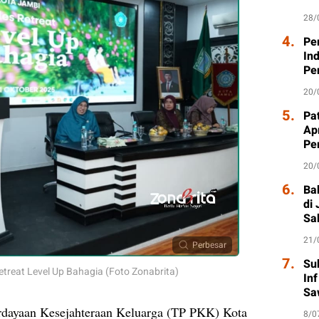
28/
4.
Pe
In
Pe
20/
5.
Pat
Ap
Pe
20/
6.
Ba
di
Sa
21/
Perbesar
7.
Su
treat Level Up Bahagia (Foto Zonabrita)
In
Sa
dayaan Kesejahteraan Keluarga (TP PKK) Kota
8/0