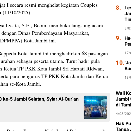
a) I secara resmi menghelat kegiatan Couples
8.
Le
u (11/10/2025).
Ja
Ti
ya Lystia, S.E., Bcom, membuka langsung acara
8/0
ma dengan Dinas Pemberdayaan Masyarakat,
9.
Had
(DPMPPA) Kota Jambi ini.
Pe
 Bappeda Kota Jambi ini menghadirkan 68 pasangan
17/
elurahan sebagai peserta utama. Turut hadir pula
10.
‘J
an Ketua TP PKK Kota Jambi Sri Hartati Ridwan,
Bu
erta para pengurus TP PKK Kota Jambi dan Ketua
18/
ahan se-Kota Jambi.
Wali K
ke-5 Jambi Selatan, Syiar Al-Qur’an
Jambi 
di Tam
4/08/20
Hak Pu
Tanpa 