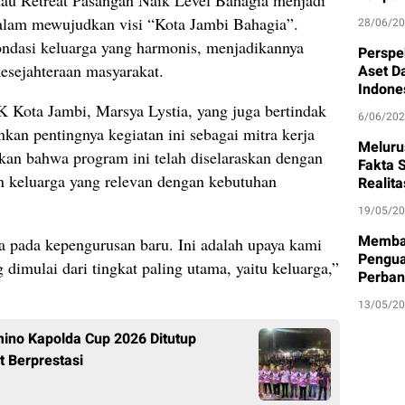
atau Retreat Pasangan Naik Level Bahagia menjadi
dalam mewujudkan visi “Kota Jambi Bahagia”.
28/06/2
ondasi keluarga yang harmonis, menjadikannya
Perspe
kesejahteraan masyarakat.
Aset D
Indone
 Kota Jambi, Marsya Lystia, yang juga bertindak
6/06/20
kan pentingnya kegiatan ini sebagai mitra kerja
Meluru
akan bahwa program ini telah diselaraskan dengan
Fakta S
n keluarga yang relevan dengan kebutuhan
Realit
19/05/2
Memban
a pada kepengurusan baru. Ini adalah upaya kami
Pengua
mulai dari tingkat paling utama, yaitu keluarga,”
Perban
13/05/2
ino Kapolda Cup 2026 Ditutup
t Berprestasi