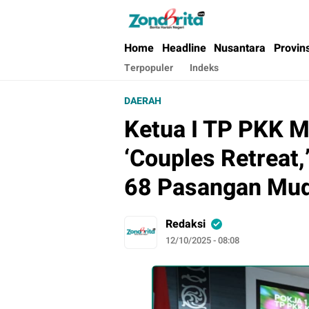
Berita Harian Negeri
Home
Headline
Nusantara
Provin
Terpopuler
Indeks
DAERAH
Ketua I TP PKK M
‘Couples Retreat
68 Pasangan Mu
Redaksi
12/10/2025 - 08:08