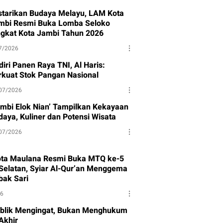
starikan Budaya Melayu, LAM Kota
mbi Resmi Buka Lomba Seloko
ngkat Kota Jambi Tahun 2026
7/2026
iri Panen Raya TNI, Al Haris:
rkuat Stok Pangan Nasional
07/2026
ambi Elok Nian’ Tampilkan Kekayaan
daya, Kuliner dan Potensi Wisata
07/2026
ota Maulana Resmi Buka MTQ ke-5
Selatan, Syiar Al-Qur’an Menggema
bak Sari
26
blik Mengingat, Bukan Menghukum
Akhir