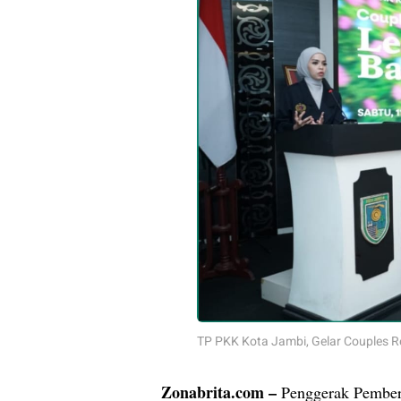
TP PKK Kota Jambi, Gelar Couples Re
Zonabrita.com –
Penggerak Pember