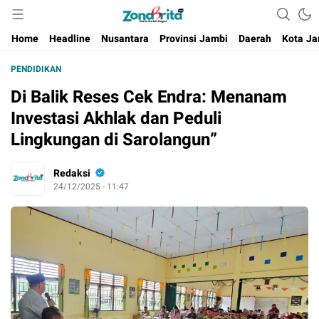
Berita Harian Negeri
Home
Headline
Nusantara
Provinsi Jambi
Daerah
Kota Ja
PENDIDIKAN
Di Balik Reses Cek Endra: Menanam
Investasi Akhlak dan Peduli
Lingkungan di Sarolangun”
Redaksi
24/12/2025 - 11:47