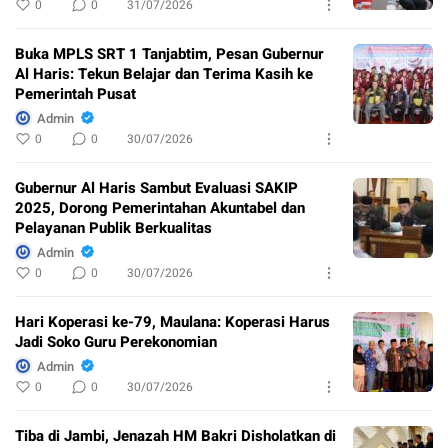
0
0
31/07/2026
Buka MPLS SRT 1 Tanjabtim, Pesan Gubernur
Al Haris: Tekun Belajar dan Terima Kasih ke
Pemerintah Pusat
Admin
0
0
30/07/2026
Gubernur Al Haris Sambut Evaluasi SAKIP
2025, Dorong Pemerintahan Akuntabel dan
Pelayanan Publik Berkualitas
Admin
0
0
30/07/2026
Hari Koperasi ke-79, Maulana: Koperasi Harus
Jadi Soko Guru Perekonomian
Admin
0
0
30/07/2026
Tiba di Jambi, Jenazah HM Bakri Disholatkan di