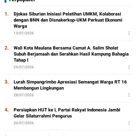
P
1.
Djokas Siburian Inisiasi Pelatihan UMKM, Kolaborasi
dengan BNN dan Disnakerkop-UKM Perkuat Ekonomi
Warga
13/07/2026
2.
Wali Kota Maulana Bersama Camat A. Salim Sholat
Subuh Berjamaah dan Serahkan Hasil Kampung Bahagia
Tahap I
25/07/2026
3.
Lurah Simpangrimbo Apresiasi Semangat Warga RT 16
Membangun Lingkungan
28/07/2026
4.
Persiapkan HUT ke I, Partai Rakyat Indonesia Jambi
Gelar Silaturrahmi Pengurus
20/07/2026