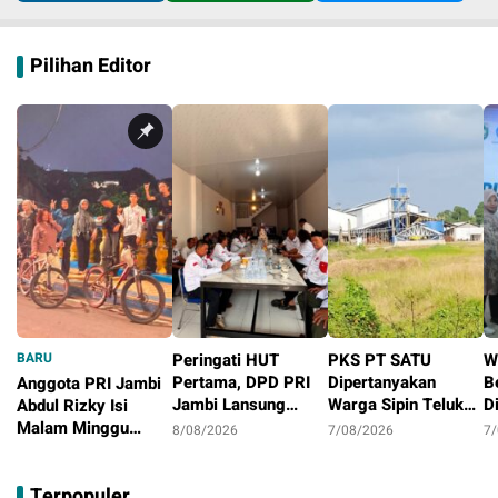
Pilihan Editor
BARU
Peringati HUT
PKS PT SATU
W
Pertama, DPD PRI
Dipertanyakan
B
Anggota PRI Jambi
Jambi Lansung
Warga Sipin Teluk
D
Abdul Rizky Isi
Berbagi Dengan
Duren, Jarak Dekat
L
Malam Minggu
8/08/2026
7/08/2026
7
Masyarakat
Permukiman Jadi
B
dengan Gowes
1 hari
Sorotan
D
Bersama, Dorong
Terpopuler
T
Aktivitas Positif