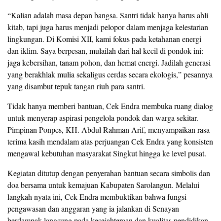
“Kalian adalah masa depan bangsa. Santri tidak hanya harus ahli
kitab, tapi juga harus menjadi pelopor dalam menjaga kelestarian
lingkungan. Di Komisi XII, kami fokus pada ketahanan energi
dan iklim. Saya berpesan, mulailah dari hal kecil di pondok ini:
jaga kebersihan, tanam pohon, dan hemat energi. Jadilah generasi
yang berakhlak mulia sekaligus cerdas secara ekologis,” pesannya
yang disambut tepuk tangan riuh para santri.
Tidak hanya memberi bantuan, Cek Endra membuka ruang dialog
untuk menyerap aspirasi pengelola pondok dan warga sekitar.
Pimpinan Ponpes, KH. Abdul Rahman Arif, menyampaikan rasa
terima kasih mendalam atas perjuangan Cek Endra yang konsisten
mengawal kebutuhan masyarakat Singkut hingga ke level pusat.
​Kegiatan ditutup dengan penyerahan bantuan secara simbolis dan
doa bersama untuk kemajuan Kabupaten Sarolangun. Melalui
langkah nyata ini, Cek Endra membuktikan bahwa fungsi
pengawasan dan anggaran yang ia jalankan di Senayan
berdampak langsung pada kesejahteraan dan kualitas pendidikan