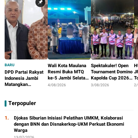
BARU
Wali Kota Maulana
Spektakuler! Open
H
Resmi Buka MTQ
Tournament Domino
J
DPD Partai Rakyat
ke-5 Jambi Selatan,
Kapolda Cup 2026
T
Indonesia Jambi
Syiar Al-Qur’an
Ditutup Meriah,
J
Matangkan
4/08/2026
3/08/2026
2
Menggema di
Orado Optimis
D
Persiapan
4/08/2026
Tambak Sari
Lahirkan Atlit
B
Peringatan HUT
Terpopuler
Berprestasi
Pertama
1.
Djokas Siburian Inisiasi Pelatihan UMKM, Kolaborasi
dengan BNN dan Disnakerkop-UKM Perkuat Ekonomi
Warga
13/07/2026